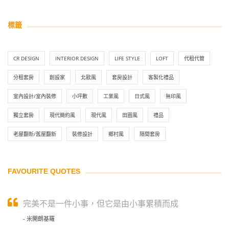
標籤
CR DESIGN
INTERIOR DESIGN
LIFE STYLE
LOFT
代租代管
分租套房
創設家
北歐風
套房設計
客製化禮品
室內設計/室內裝修
小坪數
工業風
日式風
無印風
獨立套房
現代簡約風
現代風
田園風
禮品
老屋翻新/舊屋翻新
裝修設計
鄉村風
隔間套房
FAVOURITE QUOTES
完美不是一件小事，但它是由小事累積而成
- 米開朗基羅